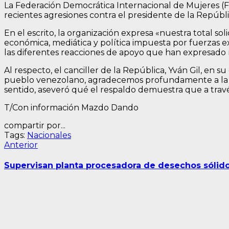
La Federación Democrática Internacional de Mujeres (F
recientes agresiones contra el presidente de la Repúb
En el escrito, la organización expresa «nuestra total s
económica, mediática y política impuesta por fuerzas ex
las diferentes reacciones de apoyo que han expresado 
Al respecto, el canciller de la República, Yván Gil, en
pueblo venezolano, agradecemos profundamente a la F
sentido, aseveró qué el respaldo demuestra que a través
T/Con información Mazdo Dando
compartir por...
Tags:
Nacionales
Navegación
Entrada
Anterior
anterior:
de
Supervisan planta procesadora de desechos sólid
entradas