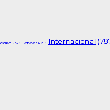
Internacional
(78
Descubre
(2336)
Destacadas
(2346)