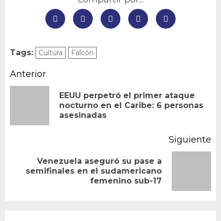
Tags:
Cultura
Falcón
Navegación
Anterior
de
EEUU perpetró el primer ataque
En
nocturno en el Caribe: 6 personas
entradas
asesinadas
an
Siguiente
Venezuela aseguró su pase a
Siguiente
semifinales en el sudamericano
femenino sub-17
entrada: