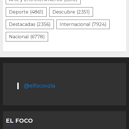
Deporte
(4861)
Descubre
(2351)
Destacadas
(2356)
Internacional
(7924)
Nacional
(6778)
@elfocovzla
EL FOCO