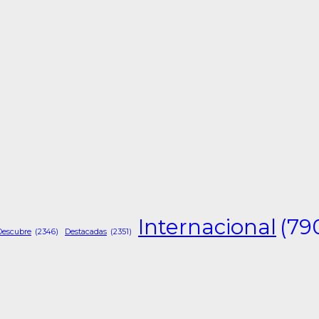
Internacional
(79
Descubre
(2346)
Destacadas
(2351)