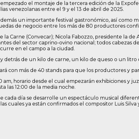
a empezado el montaje de la tercera edición de la Expof
ias venezolanas entre el 9 y el 13 de abril de 2025.
emás un importante festival gastronómico, así como músic
ruedas de negocio entre los más de 80 productores confir
 la Carne (Convecar); Nicola Fabozzo, presidente la de A
antes del sector caprino-ovino nacional; todos cabezas d
curre en el campo a la ciudad.
detrás de un kilo de carne, un kilo de queso o un litro d
tará con más de 40 stands para que los productores y pa
:00 am, horario desde el cual empezarán exhibiciones y j
sta las 12:00 de la media noche.
cada día se desarrolle un espectáculo musical diferente.
 las cuales ya están confirmados el compositor Luis Silv