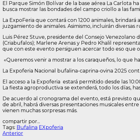
El Parque Simón Bolívar de la base aérea La Carlota h
busca mostrar las bondades del campo criollo a las famil
La ExpoFeria que contará con 1200 animales, brindará ad
juzgamiento de animales. Asimismo, incluirán diversas 
Luis Pérez Stuve, presidente del Consejo Venezolano de
(Criabufalos); Marlene Arenas y Pedro Khalil represent
que con este evento persiguen acercar todo eso que o
«Queremos venir a mostrar a los caraqueños, lo que hay 
La Expoferia Nacional bufalina-caprina-ovina 2025 con
El acceso a la Expoferia estará permitido desde las 10
La fiesta agroproductiva se extenderá, todo los días, ha
De acuerdo al cronograma del evento, está previsto que 
de abril, habrá diversas presentaciones musicales entre
vienen muchas sorpresas más.
compartir por...
Tags:
Bufalina
EXpoferia
Navegación
Entrada
Anterior
anterior: