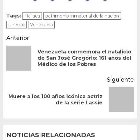
Tags:
Hallaca
patrimonio inmaterial de la nacion
Unesco
Venezuela
Navegación
Anterior
de
Venezuela conmemora el natalicio
En
de San José Gregorio: 161 años del
entradas
Médico de los Pobres
an
Siguiente
Muere a los 100 años icónica actriz
Siguiente
de la serie Lassie
entrada:
NOTICIAS RELACIONADAS