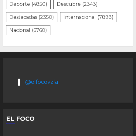
Deporte
(4850)
Descubre
(2343)
Destacadas
(2350)
Internacional
(7898)
Nacional
(6760)
@elfocovzla
EL FOCO