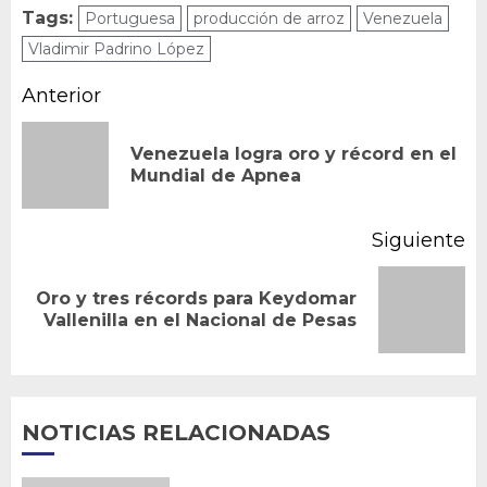
Tags:
Portuguesa
producción de arroz
Venezuela
Vladimir Padrino López
Navegación
Anterior
de
Venezuela logra oro y récord en el
En
entradas
Mundial de Apnea
an
Siguiente
Oro y tres récords para Keydomar
Siguiente
Vallenilla en el Nacional de Pesas
entrada:
NOTICIAS RELACIONADAS