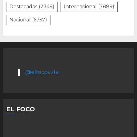
Destacadas
(2349)
Internacional
(7889)
Nacional
(6757)
@elfocovzla
EL FOCO