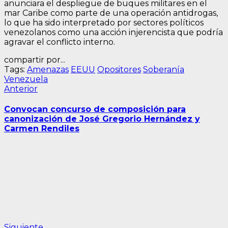
anunciara el despliegue de buques militares en el
mar Caribe como parte de una operación antidrogas,
lo que ha sido interpretado por sectores políticos
venezolanos como una acción injerencista que podría
agravar el conflicto interno.
compartir por...
Tags:
Amenazas
EEUU
Opositores
Soberanía
Venezuela
Navegación
Entrada
Anterior
anterior:
de
Convocan concurso de composición para
entradas
canonización de José Gregorio Hernández y
Carmen Rendiles
Siguiente
Siguiente