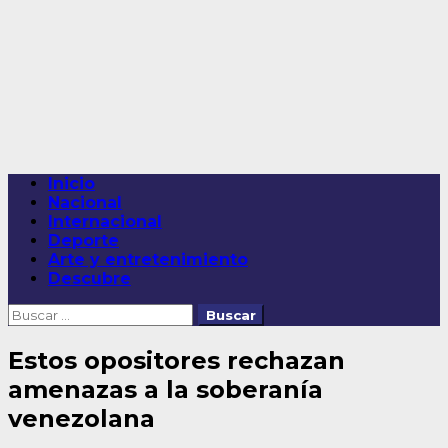
Saltar
al
contenido
Menú
Inicio
principal
Nacional
Internacional
Deporte
Arte y entretenimiento
Descubre
Buscar:
Estos opositores rechazan
amenazas a la soberanía
venezolana