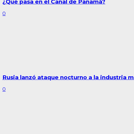
¿Qué pasa en el Canal de Panamá?
0
Rusia lanzó ataque nocturno a la industria mi
0