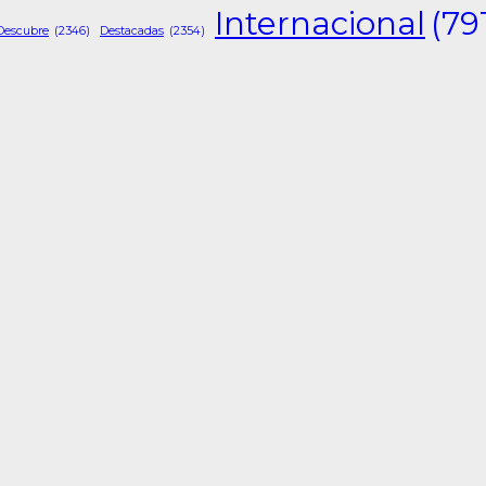
Internacional
(79
Descubre
(2346)
Destacadas
(2354)