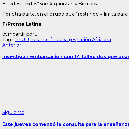
Estados Unidos” son Afganistán y Birmania.
Por otra parte, en el grupo que “restringe y limita par
T/Prensa Latina
compartir por...
Tags:
EEUU
Restricción de viajes
Unión Africana
Navegación
Entrada
Anterior
anterior:
de
Investigan embarcación con 14 fallecidos que apar
entradas
Siguiente
Siguiente
entrada:
Este jueves comenzó la consulta para la enseñanz