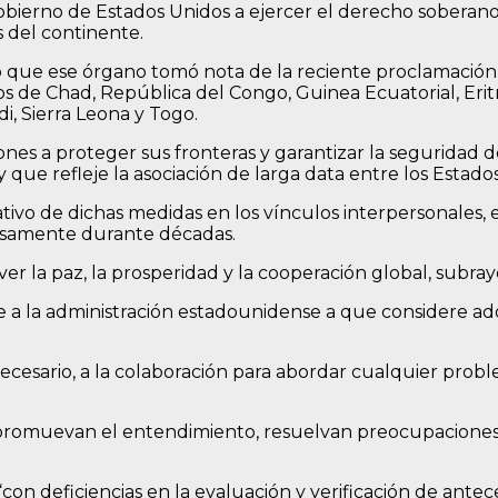
Gobierno de Estados Unidos a ejercer el derecho soberan
s del continente.
que ese órgano tomó nota de la reciente proclamación 
s de Chad, República del Congo, Guinea Ecuatorial, Eritr
di, Sierra Leona y Togo.
nes a proteger sus fronteras y garantizar la seguridad d
que refleje la asociación de larga data entre los Estados
vo de dichas medidas en los vínculos interpersonales, el
dosamente durante décadas.
r la paz, la prosperidad y la cooperación global, subrayó
e a la administración estadounidense a que considere a
necesario, a la colaboración para abordar cualquier pr
 promuevan el entendimiento, resuelvan preocupaciones y
on deficiencias en la evaluación y verificación de ante