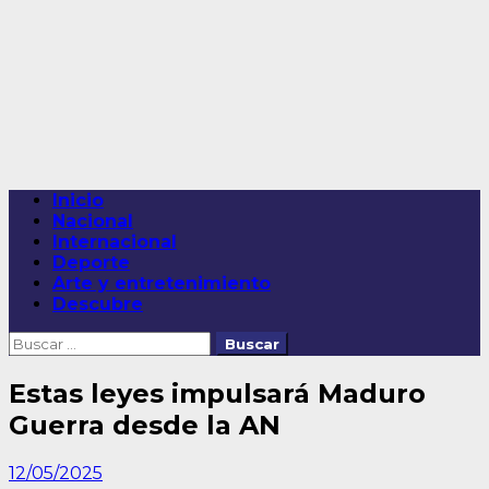
Saltar
al
contenido
Menú
Inicio
principal
Nacional
Internacional
Deporte
Arte y entretenimiento
Descubre
Buscar:
Estas leyes impulsará Maduro
Guerra desde la AN
12/05/2025