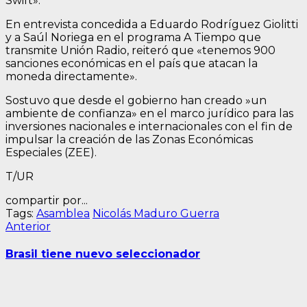
Swift».
En entrevista concedida a Eduardo Rodríguez Giolitti
y a Saúl Noriega en el programa A Tiempo que
transmite Unión Radio, reiteró que «tenemos 900
sanciones económicas en el país que atacan la
moneda directamente».
Sostuvo que desde el gobierno han creado »un
ambiente de confianza» en el marco jurídico para las
inversiones nacionales e internacionales con el fin de
impulsar la creación de las Zonas Económicas
Especiales (ZEE).
T/UR
compartir por...
Tags:
Asamblea
Nicolás Maduro Guerra
Navegación
Entrada
Anterior
anterior:
de
Brasil tiene nuevo seleccionador
entradas