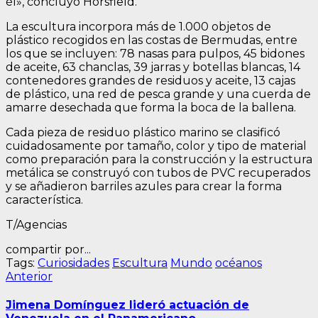
él», concluyó Horsfield.
La escultura incorpora más de 1.000 objetos de
plástico recogidos en las costas de Bermudas, entre
los que se incluyen: 78 nasas para pulpos, 45 bidones
de aceite, 63 chanclas, 39 jarras y botellas blancas, 14
contenedores grandes de residuos y aceite, 13 cajas
de plástico, una red de pesca grande y una cuerda de
amarre desechada que forma la boca de la ballena.
Cada pieza de residuo plástico marino se clasificó
cuidadosamente por tamaño, color y tipo de material
como preparación para la construcción y la estructura
metálica se construyó con tubos de PVC recuperados
y se añadieron barriles azules para crear la forma
característica.
T/Agencias
compartir por...
Tags:
Curiosidades
Escultura
Mundo
océanos
Navegación
Entrada
Anterior
anterior:
de
Jimena Domínguez lideró actuación de