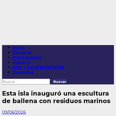
Saltar
al
contenido
Menú
Inicio
principal
Nacional
Internacional
Deporte
Arte y entretenimiento
Descubre
Buscar:
Esta isla inauguró una escultura
de ballena con residuos marinos
09/06/2026