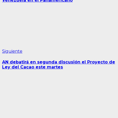
entradas
Venezuela en el Panamericano
Siguiente
Siguiente
entrada:
AN debatirá en segunda discusión el Proyecto de
Ley del Cacao este martes