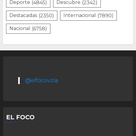
Deporte
(4845)
Descubre
(2342)
Destacadas
(2350)
Internacional
(7890)
Nacional
(6758)
@elfocovzla
EL FOCO