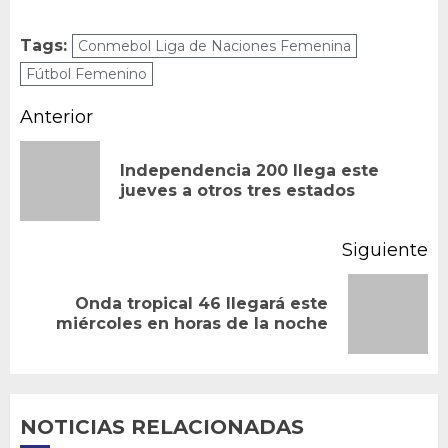
Tags:
Conmebol Liga de Naciones Femenina
Fútbol Femenino
Navegación
Anterior
de
Independencia 200 llega este
En
entradas
jueves a otros tres estados
an
Siguiente
Onda tropical 46 llegará este
Siguiente
miércoles en horas de la noche
entrada:
NOTICIAS RELACIONADAS