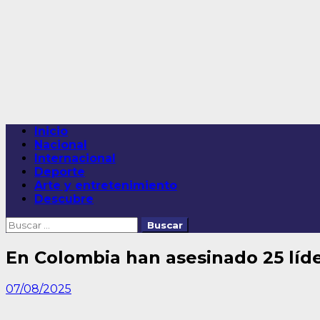
Saltar
al
contenido
Menú
Inicio
principal
Nacional
Internacional
Deporte
Arte y entretenimiento
Descubre
Buscar:
En Colombia han asesinado 25 líde
07/08/2025