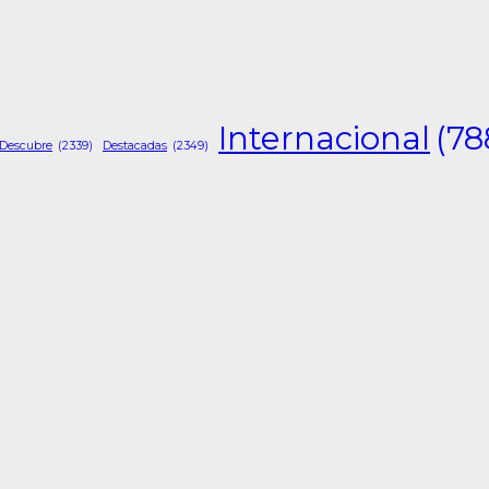
Internacional
(78
Descubre
(2339)
Destacadas
(2349)