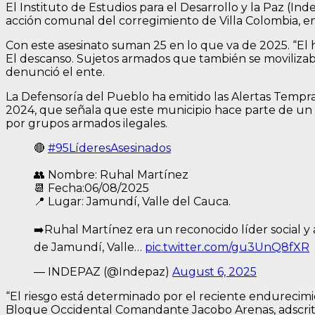
El Instituto de Estudios para el Desarrollo y la Paz (In
acción comunal del corregimiento de Villa Colombia, en
Con este asesinato suman 25 en lo que va de 2025. “El 
El descanso. Sujetos armados que también se movilizaba
denunció el ente.
La Defensoría del Pueblo ha emitido las Alertas Tempra
2024, que señala que este municipio hace parte de un 
por grupos armados ilegales.
🔴
#95LíderesAsesinados
👥 Nombre: Ruhal Martínez
📆 Fecha:06/08/2025
📍 Lugar: Jamundí, Valle del Cauca.
➡️Ruhal Martínez era un reconocido líder social y
de Jamundí, Valle…
pic.twitter.com/gu3UnQ8fXR
— INDEPAZ (@Indepaz)
August 6, 2025
“El riesgo está determinado por el reciente endurecimie
Bloque Occidental Comandante Jacobo Arenas, adscritas 