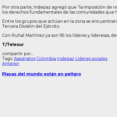
Por otra parte, Indepaz agregó que “la imposición de n
los derechos fundamentales de las comunidades que hab
Entre los grupos que actúan en la zona se encuentran
Tercera División del Ejército.
Con Ruhal Martínez ya son 95 los líderes y lideresas, d
T/Telesur
compartir por...
Tags:
Asesinatos
Colombia
Indepaz
Líderes sociales
Navegación
Entrada
Anterior
anterior:
de
Playas del mundo están en peligro
entradas