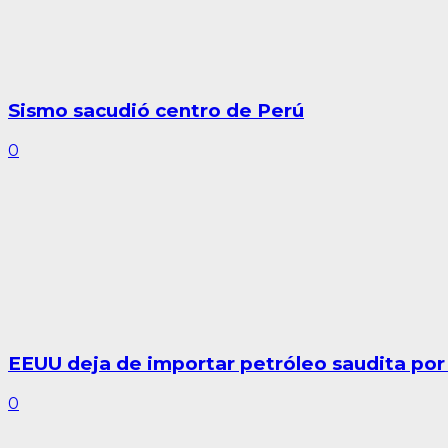
Sismo sacudió centro de Perú
0
EEUU deja de importar petróleo saudita por
0