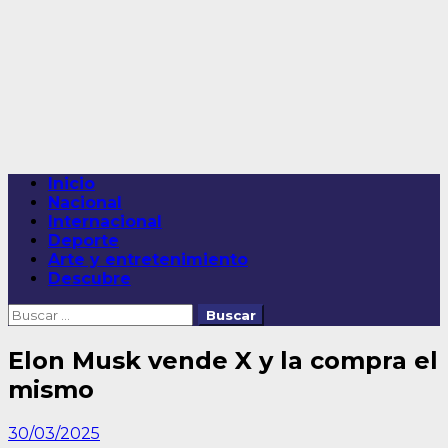
Saltar
al
contenido
Menú
Inicio
principal
Nacional
Internacional
Deporte
Arte y entretenimiento
Descubre
Buscar:
Elon Musk vende X y la compra el
mismo
30/03/2025