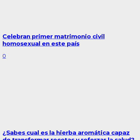
Celebran primer matrimonio civil
homosexual en este país
0
¿Sabes cual es la hierba aromática capaz
de transformar recetas y reforzar la salud?