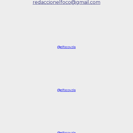
redaccionelfoco@gmail.com
@elfocovzla
@elfocovzla
@elfocovzla