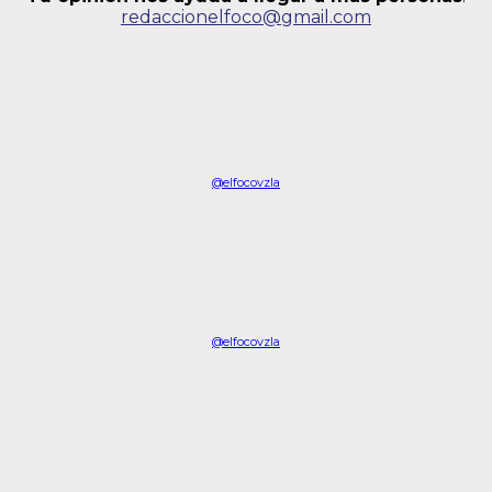
redaccionelfoco@gmail.com
@elfocovzla
@elfocovzla