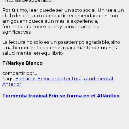
historias de superación.
Por último, leer puede ser un acto social. Unirse a un
club de lectura o compartir recomendaciones con
amigos enriquece aún más la experiencia,
fomentando conexiones y conversaciones
significativas.
La lectura no solo es un pasatiempo agradable, sino
una herramienta poderosa para mantener nuestra
salud mental en equilibrio.
T/Narkys Blanco
compartir por...
Tags:
Ejercicios
Emociones
Lectura
salud mental
Navegación
Entrada
Anterior
anterior:
de
Tormenta tropical Erin se forma en el Atlántico
entradas