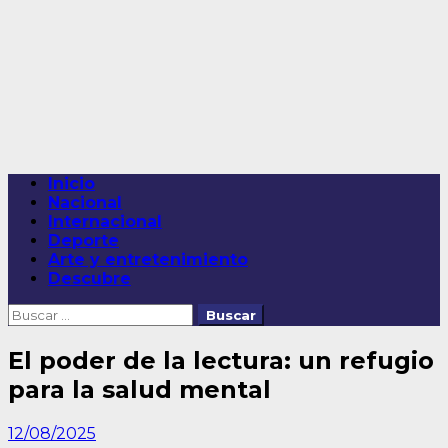
Saltar
al
contenido
Menú
Inicio
principal
Nacional
Internacional
Deporte
Arte y entretenimiento
Descubre
Buscar:
El poder de la lectura: un refugio
para la salud mental
12/08/2025