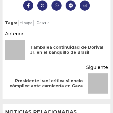
Tags:
el papa
Pascua
Navegación
Anterior
de
Tambalea continuidad de Dorival
En
entradas
Jr. en el banquillo de Brasil
an
Siguiente
Presidente iraní critica silencio
Siguiente
cómplice ante carnicería en Gaza
entrada:
NOTICIAS RELACIONADAS