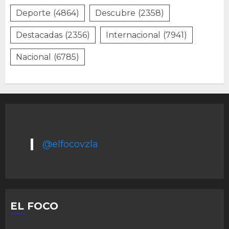
Deporte
(4864)
Descubre
(2358)
Destacadas
(2356)
Internacional
(7941)
Nacional
(6785)
@elfocovzla
EL FOCO