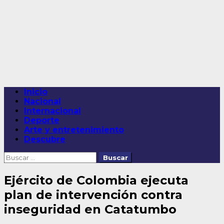
Saltar
al
contenido
Menú
Inicio
principal
Nacional
Internacional
Deporte
Arte y entretenimiento
Descubre
Buscar:
Ejército de Colombia ejecuta
plan de intervención contra
inseguridad en Catatumbo