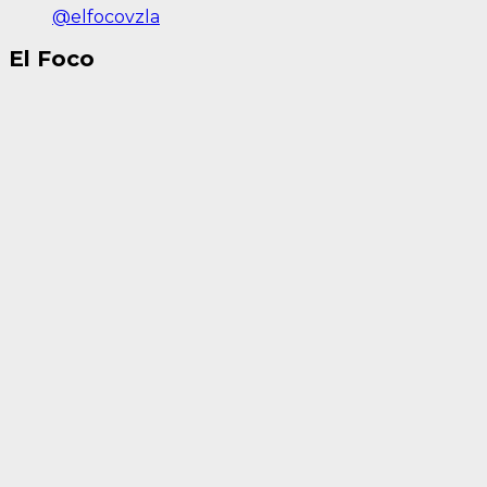
@elfocovzla
El Foco