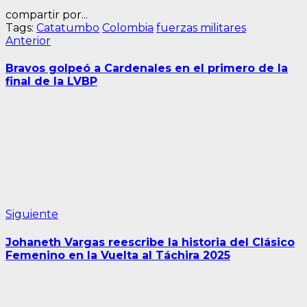
compartir por...
Tags:
Catatumbo
Colombia
fuerzas militares
Navegación
Entrada
Anterior
anterior:
de
Bravos golpeó a Cardenales en el primero de la
entradas
final de la LVBP
Siguiente
Siguiente
entrada:
Johaneth Vargas reescribe la historia del Clásico
Femenino en la Vuelta al Táchira 2025