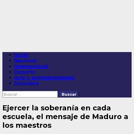
Saltar
al
contenido
Menú
Inicio
principal
Nacional
Internacional
Deporte
Arte y entretenimiento
Descubre
Buscar:
Ejercer la soberanía en cada
escuela, el mensaje de Maduro a
los maestros