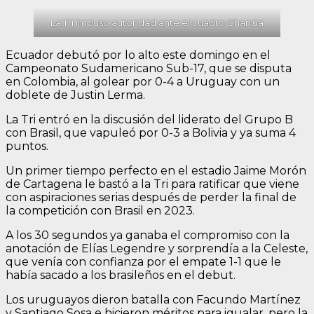
La.Tri impuso autoridad ante el cuadro Charrúa
Ecuador debutó por lo alto este domingo en el
Campeonato Sudamericano Sub-17, que se disputa
en Colombia, al golear por 0-4 a Uruguay con un
doblete de Justin Lerma.
La Tri entró en la discusión del liderato del Grupo B
con Brasil, que vapuleó por 0-3 a Bolivia y ya suma 4
puntos.
Un primer tiempo perfecto en el estadio Jaime Morón
de Cartagena le bastó a la Tri para ratificar que viene
con aspiraciones serias después de perder la final de
la competición con Brasil en 2023.
A los 30 segundos ya ganaba el compromiso con la
anotación de Elías Legendre y sorprendía a la Celeste,
que venía con confianza por el empate 1-1 que le
había sacado a los brasileños en el debut.
Los uruguayos dieron batalla con Facundo Martínez
y Santiago Sosa e hicieron méritos para igualar, pero la