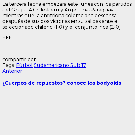
La tercera fecha empezará este lunes con los partidos
del Grupo A Chile-Perú y Argentina-Paraguay,
mientras que la anfitriona colombiana descansa
después de sus dos victorias en su salidas ante el
seleccionado chileno (1-0) y el conjunto inca (2-0).
EFE
compartir por...
Tags:
Fútbol
Sudamericano Sub 17
Navegación
Entrada
Anterior
anterior:
de
¿Cuerpos de repuestos? conoce los bodyoids
entradas