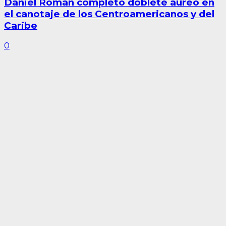
Daniel Román completó doblete áureo en
el canotaje de los Centroamericanos y del
Caribe
0