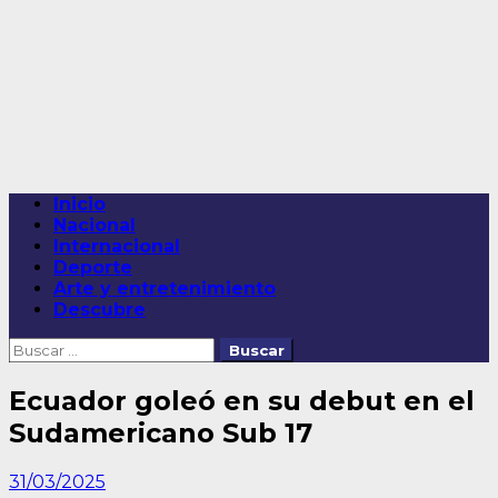
Saltar
al
contenido
Menú
Inicio
principal
Nacional
Internacional
Deporte
Arte y entretenimiento
Descubre
Buscar:
Ecuador goleó en su debut en el
Sudamericano Sub 17
31/03/2025