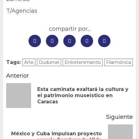
T/Agencias
compartir por...
Tags:
Arte
Dudumel
Entretenimiento
Filarmónica
Navegación
Anterior
de
Esta caminata exaltará la cultura y
En
el patrimonio museístico en
entradas
Caracas
an
Siguiente
México y Cuba impulsan proyecto
Siguiente