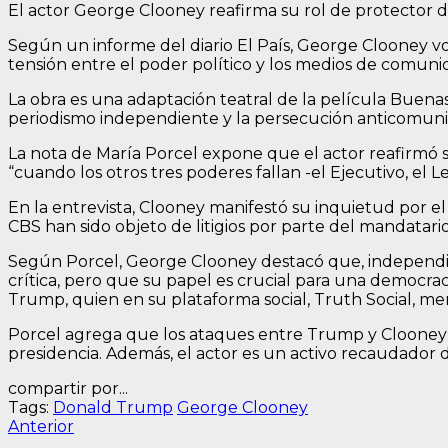
El actor George Clooney reafirma su rol de protector del
Según un informe del diario El País, George Clooney v
tensión entre el poder político y los medios de comunic
La obra es una adaptación teatral de la película Buenas 
periodismo independiente y la persecución anticomunis
La nota de María Porcel expone que el actor reafirmó 
“cuando los otros tres poderes fallan -el Ejecutivo, el Le
En la entrevista, Clooney manifestó su inquietud por 
CBS han sido objeto de litigios por parte del mandatario
Según Porcel, George Clooney destacó que, independien
crítica, pero que su papel es crucial para una democra
Trump, quien en su plataforma social, Truth Social, m
Porcel agrega que los ataques entre Trump y Clooney d
presidencia. Además, el actor es un activo recaudador
compartir por...
Tags:
Donald Trump
George Clooney
Navegación
Entrada
Anterior
anterior: