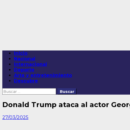
Saltar
al
contenido
Menú
Inicio
principal
Nacional
Internacional
Deporte
Arte y entretenimiento
Descubre
Buscar:
Donald Trump ataca al actor Geor
27/03/2025