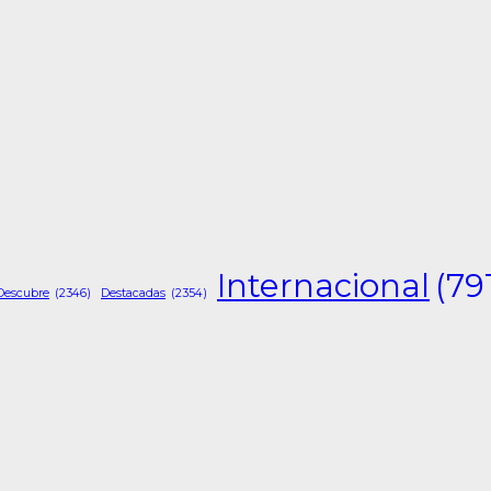
Internacional
(79
Descubre
(2346)
Destacadas
(2354)