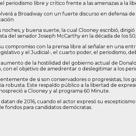
 periodismo libre y crítico frente a las amenazas a la li
olverá a Broadway con un fuerte discurso en defensa de 
ación.
noches, y buena suerte, la cual Clooney escribió, dirigió 
ta del senador Joseph McCarthy en la década de los 50, 
su compromiso con la prensa libre al señalar en una ent
gislativo y el Judicial-, el cuarto poder, el periodismo, d
el aumento de la hostilidad del gobierno actual de Don
, con el objetivo de amedrentar o deslegitimar a los perio
temente de si son conservadores o progresistas, los go
cia robusta. Este respaldo público a la libertad de expr
enospreció a Clooney y al programa 60 Minute.
atan de 2016, cuando el actor expresó su escepticismo 
 de fondos para candidatos demócratas.