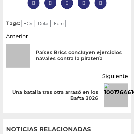
Tags:
BCV
Dolar
Euro
Navegación
Anterior
de
Países Brics concluyen ejercicios
En
entradas
navales contra la piratería
an
Siguiente
Una batalla tras otra arrasó en los
Siguiente
Bafta 2026
entrada:
NOTICIAS RELACIONADAS