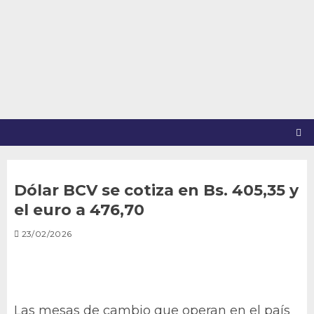
Saltar
al
contenido
Dólar BCV se cotiza en Bs. 405,35 y
el euro a 476,70
23/02/2026
Las mesas de cambio que operan en el país