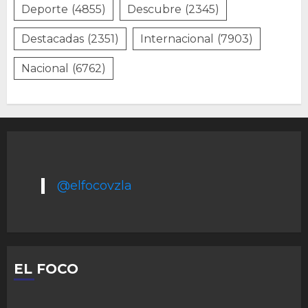
Deporte
(4855)
Descubre
(2345)
Destacadas
(2351)
Internacional
(7903)
Nacional
(6762)
@elfocovzla
EL FOCO