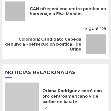
de
GAN ofrecerá encuentro poético en
En
entradas
homenaje a Elsa Morales
an
Siguiente
Colombia: Candidato Cepeda
Siguiente
denuncia «persecución política» de
Uribe
entrada:
NOTICIAS RELACIONADAS
Oriana Rodríguez cerró con
oro centroamericano y del
caribe en karate
0