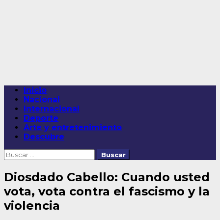
Saltar
al
contenido
Menú
Inicio
principal
Nacional
Internacional
Deporte
Arte y entretenimiento
Descubre
Buscar:
Diosdado Cabello: Cuando usted
vota, vota contra el fascismo y la
violencia