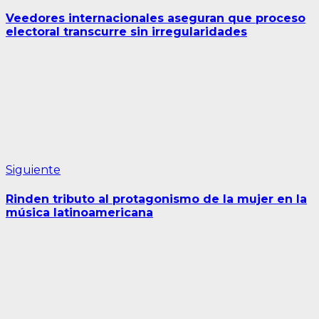
anterior:
de
Veedores internacionales aseguran que proceso
entradas
electoral transcurre sin irregularidades
Siguiente
Siguiente
entrada:
Rinden tributo al protagonismo de la mujer en la
música latinoamericana