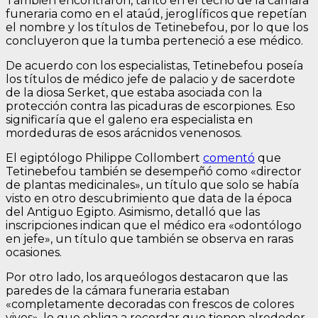
También encontraron, tanto en el techo de la cámara
funeraria como en el ataúd, jeroglíficos que repetían
el nombre y los títulos de Tetinebefou, por lo que los
concluyeron que la tumba perteneció a ese médico.
De acuerdo con los especialistas, Tetinebefou poseía
los títulos de médico jefe de palacio y de sacerdote
de la diosa Serket, que estaba asociada con la
protección contra las picaduras de escorpiones. Eso
significaría que el galeno era especialista en
mordeduras de esos arácnidos venenosos.
El egiptólogo Philippe Collombert
comentó
que
Tetinebefou también se desempeñó como «director
de plantas medicinales», un título que solo se había
visto en otro descubrimiento que data de la época
del Antiguo Egipto. Asimismo, detalló que las
inscripciones indican que el médico era «odontólogo
en jefe», un título que también se observa en raras
ocasiones.
Por otro lado, los arqueólogos destacaron que las
paredes de la cámara funeraria estaban
«completamente decoradas con frescos de colores
vivos», lo que obliga a recordar que tienen alrededor