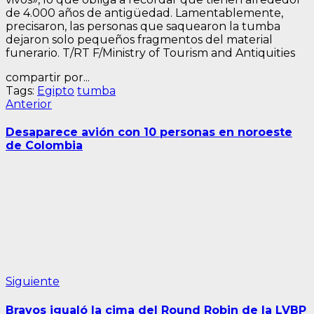
de 4.000 años de antigüedad. Lamentablemente,
precisaron, las personas que saquearon la tumba
dejaron solo pequeños fragmentos del material
funerario. T/RT F/Ministry of Tourism and Antiquities
compartir por...
Tags:
Egipto
tumba
Navegación
Entrada
Anterior
anterior:
de
Desaparece avión con 10 personas en noroeste
entradas
de Colombia
Siguiente
Siguiente
entrada:
Bravos igualó la cima del Round Robin de la LVBP