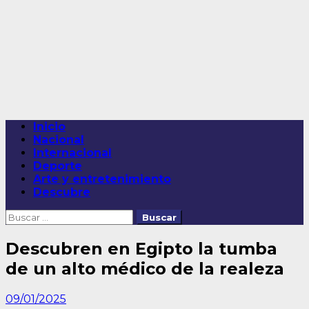
Saltar
al
contenido
Menú
Inicio
principal
Nacional
Internacional
Deporte
Arte y entretenimiento
Descubre
Buscar:
Descubren en Egipto la tumba
de un alto médico de la realeza
09/01/2025