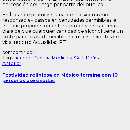
percepción del riesgo por parte del público.
En lugar de promover una idea de «consumo
responsable» basada en cantidades permisibles, el
estudio propone fomentar una comprensión más
clara de que cualquier cantidad de alcohol tiene un
coste para la salud, medible incluso en minutos de
vida, reportó Actualidad RT.
compartir por...
Tags:
Alcohol
Ciencia
Medicina
SALUD
Vida
Navegación
Entrada
Anterior
anterior:
de
Festividad religiosa en México termina con 10
entradas
personas asesinadas