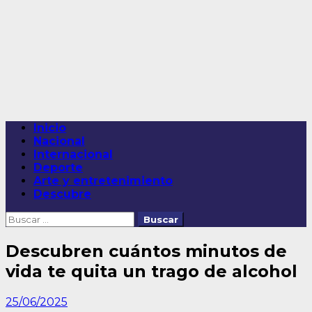
Saltar
al
contenido
Menú
Inicio
principal
Nacional
Internacional
Deporte
Arte y entretenimiento
Descubre
Buscar:
Descubren cuántos minutos de
vida te quita un trago de alcohol
25/06/2025