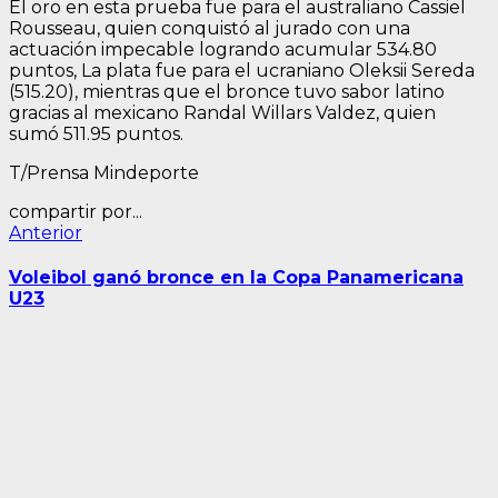
El oro en esta prueba fue para el australiano Cassiel
Rousseau, quien conquistó al jurado con una
actuación impecable logrando acumular 534.80
puntos, La plata fue para el ucraniano Oleksii Sereda
(515.20), mientras que el bronce tuvo sabor latino
gracias al mexicano Randal Willars Valdez, quien
sumó 511.95 puntos.
T/Prensa Mindeporte
compartir por...
Navegación
Entrada
Anterior
anterior:
de
Voleibol ganó bronce en la Copa Panamericana
entradas
U23