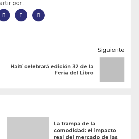
tir por...
Siguiente
Haití celebrará edición 32 de la
Entrada
Siguiente
Feria del Libro
anterior:
entrada:
La trampa de la
comodidad: el impacto
real del mercado de las