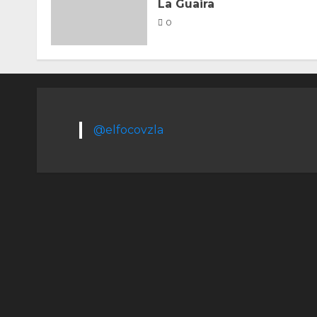
La Guaira
0
@elfocovzla