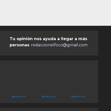
Tu opinión nos ayuda a llegar a más
personas
:
redaccionelfoco@gmail.com
@elfocovzla
@elfocovzla
@elfocovzla