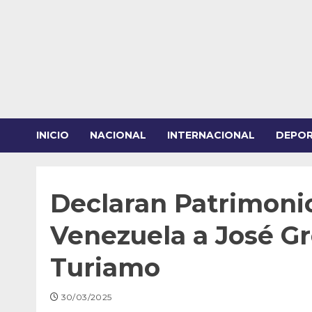
Saltar
al
contenido
INICIO
NACIONAL
INTERNACIONAL
DEPO
Declaran Patrimonio
Venezuela a José G
Turiamo
30/03/2025