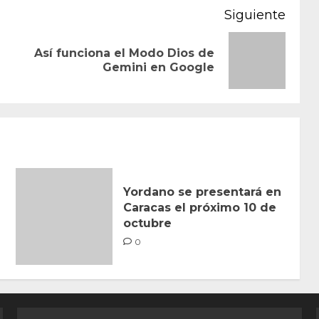
Siguiente
Así funciona el Modo Dios de
Entrada
Siguiente
Gemini en Google
anterior:
entrada:
Yordano se presentará en
Caracas el próximo 10 de
octubre
0