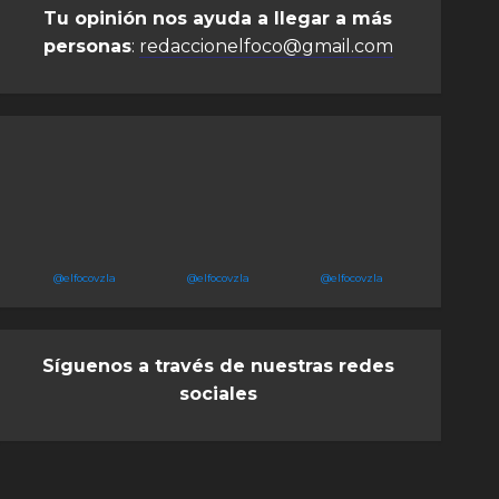
Tu opinión nos ayuda a llegar a más
personas
:
redaccionelfoco@gmail.com
@elfocovzla
@elfocovzla
@elfocovzla
Síguenos a través de nuestras redes
sociales