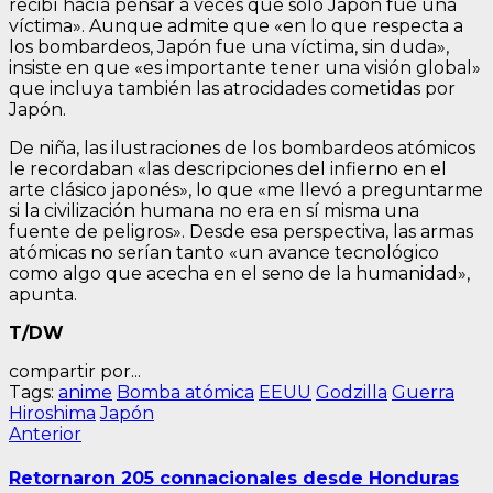
recibí hacía pensar a veces que solo Japón fue una
víctima». Aunque admite que «en lo que respecta a
los bombardeos, Japón fue una víctima, sin duda»,
insiste en que «es importante tener una visión global»
que incluya también las atrocidades cometidas por
Japón.
De niña, las ilustraciones de los bombardeos atómicos
le recordaban «las descripciones del infierno en el
arte clásico japonés», lo que «me llevó a preguntarme
si la civilización humana no era en sí misma una
fuente de peligros». Desde esa perspectiva, las armas
atómicas no serían tanto «un avance tecnológico
como algo que acecha en el seno de la humanidad»,
apunta.
T/DW
compartir por...
Tags:
anime
Bomba atómica
EEUU
Godzilla
Guerra
Hiroshima
Japón
Navegación
Entrada
Anterior
anterior:
de
Retornaron 205 connacionales desde Honduras