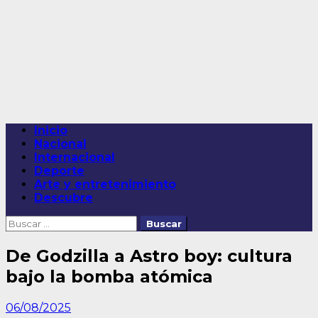
Saltar
al
contenido
Menú
Inicio
principal
Nacional
Internacional
Deporte
Arte y entretenimiento
Descubre
Buscar:
De Godzilla a Astro boy: cultura
bajo la bomba atómica
06/08/2025