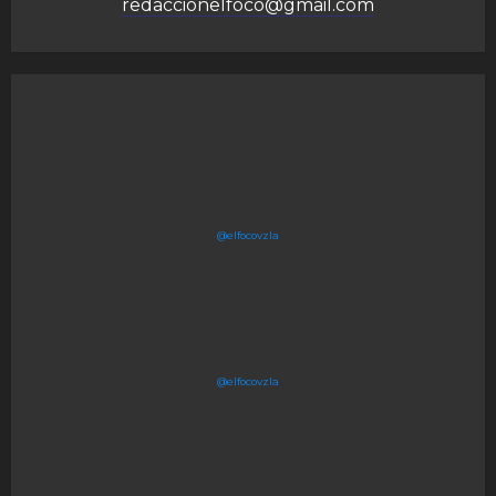
redaccionelfoco@gmail.com
@elfocovzla
@elfocovzla