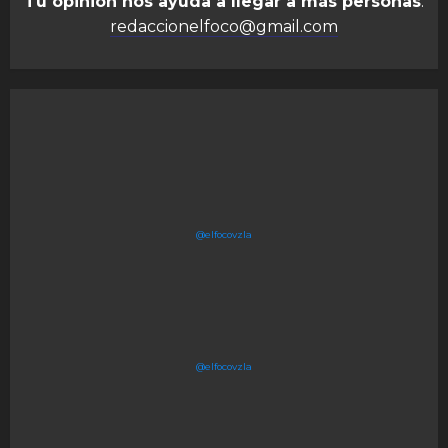
Tu opinión nos ayuda a llegar a más personas
:
redaccionelfoco@gmail.com
@elfocovzla
@elfocovzla