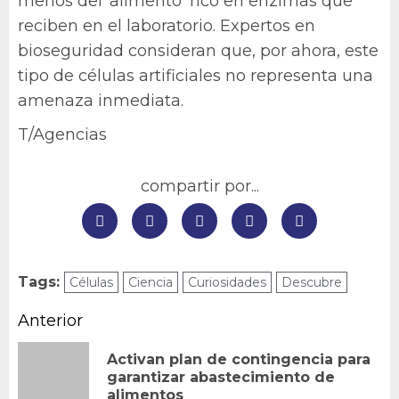
menos del ‘alimento’ rico en enzimas que
reciben en el laboratorio. Expertos en
bioseguridad consideran que, por ahora, este
tipo de células artificiales no representa una
amenaza inmediata.
T/Agencias
compartir por...
Tags:
Células
Ciencia
Curiosidades
Descubre
Navegación
Anterior
de
Activan plan de contingencia para
En
garantizar abastecimiento de
entradas
alimentos
an