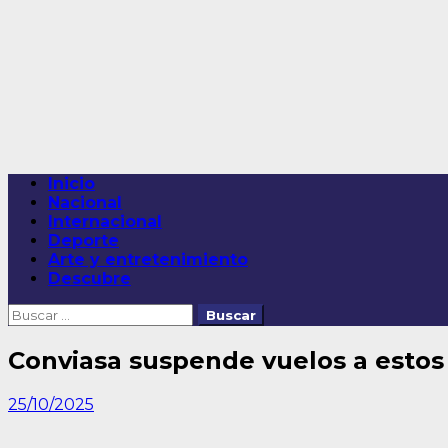
Saltar
al
contenido
Menú
Inicio
principal
Nacional
Internacional
Deporte
Arte y entretenimiento
Descubre
Buscar:
Conviasa suspende vuelos a estos
25/10/2025