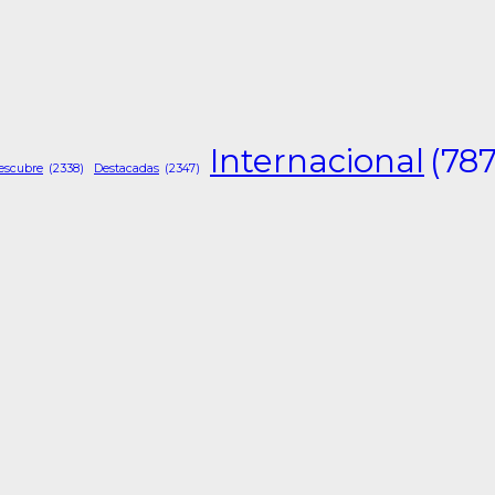
Internacional
(787
escubre
(2338)
Destacadas
(2347)