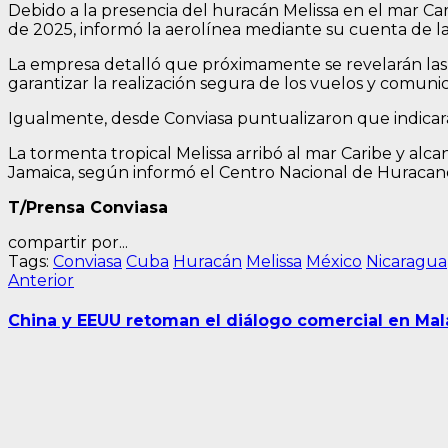
Debido a la presencia del huracán Melissa en el mar C
de 2025, informó la aerolínea mediante su cuenta de la
La empresa detalló que próximamente se revelarán las
garantizar la realización segura de los vuelos y comun
Igualmente, desde Conviasa puntualizaron que indicarán 
La tormenta tropical Melissa arribó al mar Caribe y alc
Jamaica, según informó el Centro Nacional de Huracan
T/Prensa Conviasa
compartir por...
Tags:
Conviasa
Cuba
Huracán
Melissa
México
Nicaragua
Navegación
Entrada
Anterior
anterior:
de
China y EEUU retoman el diálogo comercial en Mal
entradas