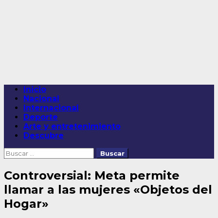
Saltar
al
contenido
Menú
Inicio
principal
Nacional
Internacional
Deporte
Arte y entretenimiento
Descubre
Buscar:
Controversial: Meta permite
llamar a las mujeres «Objetos del
Hogar»