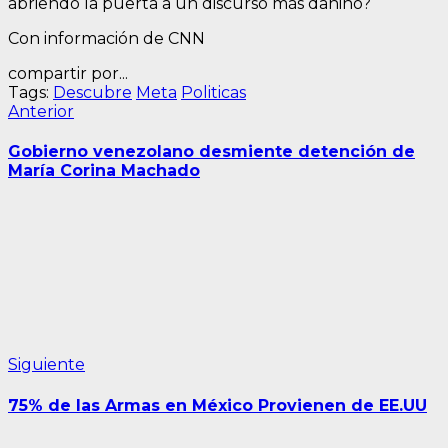
abriendo la puerta a un discurso más dañino?
Con información de CNN
compartir por...
Tags:
Descubre
Meta
Politicas
Navegación
Entrada
Anterior
anterior:
de
Gobierno venezolano desmiente detención de
entradas
María Corina Machado
Siguiente
Siguiente
entrada:
75% de las Armas en México Provienen de EE.UU