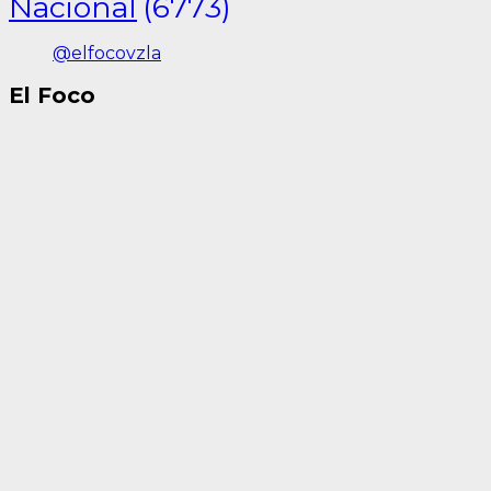
Nacional
(6773)
@elfocovzla
El Foco