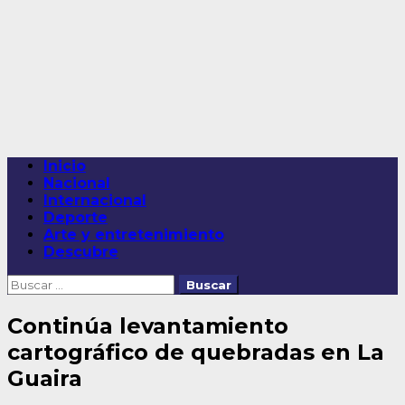
Saltar
al
contenido
Menú
Inicio
principal
Nacional
Internacional
Deporte
Arte y entretenimiento
Descubre
Buscar:
Continúa levantamiento
cartográfico de quebradas en La
Guaira