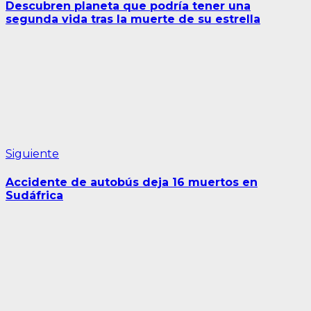
de
Descubren planeta que podría tener una
entradas
segunda vida tras la muerte de su estrella
Siguiente
Siguiente
entrada:
Accidente de autobús deja 16 muertos en
Sudáfrica