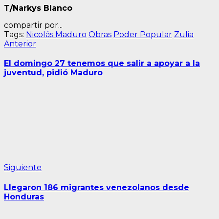
T/Narkys Blanco
compartir por...
Tags:
Nicolás Maduro
Obras
Poder Popular
Zulia
Navegación
Entrada
Anterior
anterior:
de
El domingo 27 tenemos que salir a apoyar a la
entradas
juventud, pidió Maduro
Siguiente
Siguiente
entrada:
Llegaron 186 migrantes venezolanos desde
Honduras