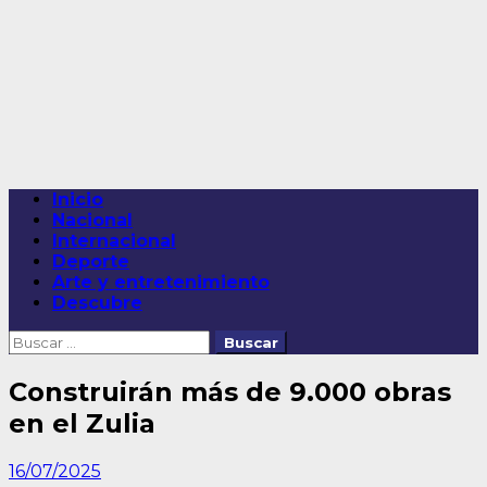
Saltar
al
contenido
Menú
Inicio
principal
Nacional
Internacional
Deporte
Arte y entretenimiento
Descubre
Buscar:
Construirán más de 9.000 obras
en el Zulia
16/07/2025