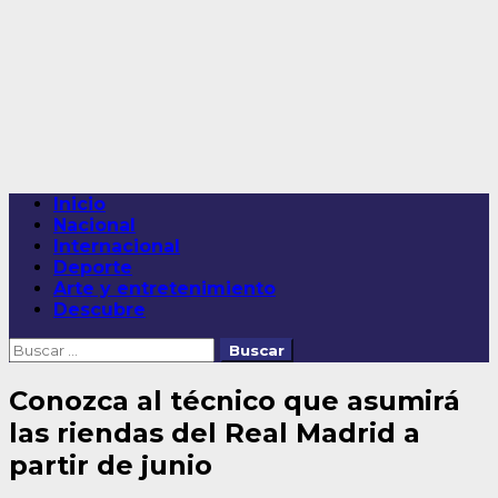
Saltar
al
contenido
Menú
Inicio
principal
Nacional
Internacional
Deporte
Arte y entretenimiento
Descubre
Buscar:
Conozca al técnico que asumirá
las riendas del Real Madrid a
partir de junio