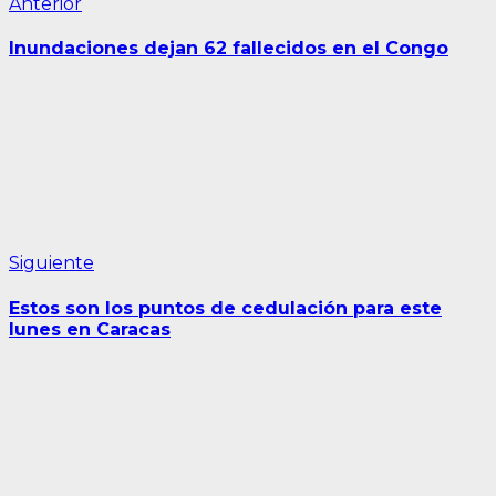
Navegación
Entrada
Anterior
anterior:
de
Inundaciones dejan 62 fallecidos en el Congo
entradas
Siguiente
Siguiente
entrada:
Estos son los puntos de cedulación para este
lunes en Caracas