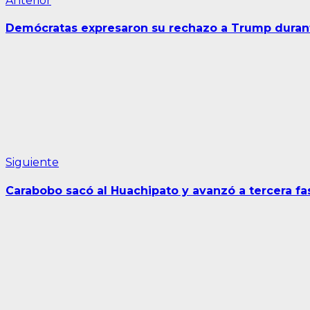
Navegación
Anterior
anterior:
de
Demócratas expresaron su rechazo a Trump durant
entradas
Siguiente
Siguiente
entrada:
Carabobo sacó al Huachipato y avanzó a tercera fa