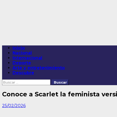
Saltar
al
contenido
Menú
Inicio
principal
Nacional
Internacional
Deporte
Arte y entretenimiento
Descubre
Buscar:
Conoce a Scarlet la feminista ve
25/02/2026