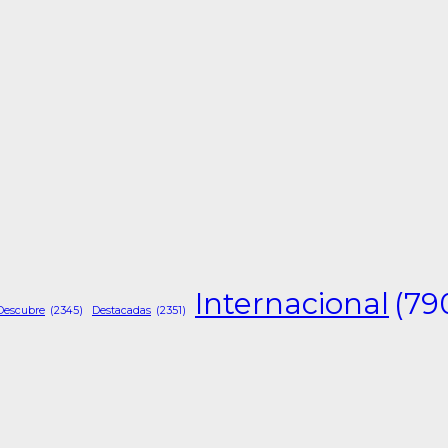
Internacional
(79
Descubre
(2345)
Destacadas
(2351)