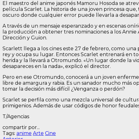
El maestro del anime japonés Mamoru Hosoda se atrevió
película Scarlet. La historia de una joven princesa qu
oscuro donde cualquier error puede llevarla a desapar
A través de un mensaje esperanzado y en escenas oníric
la producción a obtener tres nominaciones a los Annie
Dirección y Guion.
Scarlett llega a los cines este 27 de febrero, como una
rey y ocupa su lugar. Entonces Scarlet entrenará en t
herida y la llevará a Otromundo. «Un lugar donde la vi
desapareces en la nada», explicó el director.
Pero en ese Otromundo, conocerá a un joven enfermero id
libre de amargura y rabia. Es un sanador mucho más opti
tomar la decisión más difícil ¿Venganza o perdón?
Scarlet se perfila como una mezcla universal de cultu
primigenios. Además de usar códigos de honor feudales s
T/Agencias
compartir por...
Tags:
anime
Arte
Cine
Entrada