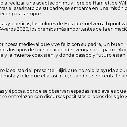
 a realizar una adaptación muy libre de Hamlet, de Wil
e, tras el asesinato de su padre, se embarca en una misi
ecer para siempre.
as y poéticas, los colores de Hosoda vuelven a hipnotiza
 Awards 2026, los premios más importantes de la animaci
 princesa medieval que vive feliz con su padre, un buen r
odos los tipos de lucha para poder vengar a su padre. A
da y la muerte coexisten, y donde pasado y futuro están 
ealista del presente, Hijiri, que no solo la ayuda a cur
mista y feliz que ella, así que, cuando se enfrenta fina
ras y épocas, donde se observan espadas medievales que 
e entrelazan con discursos pacifistas propios del siglo 