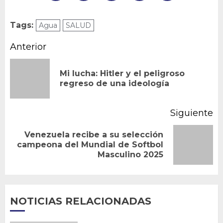
Tags:
Agua
SALUD
Navegación
Anterior
de
Mi lucha: Hitler y el peligroso
En
entradas
regreso de una ideología
an
Siguiente
Venezuela recibe a su selección
Siguiente
campeona del Mundial de Softbol
Masculino 2025
entrada:
NOTICIAS RELACIONADAS