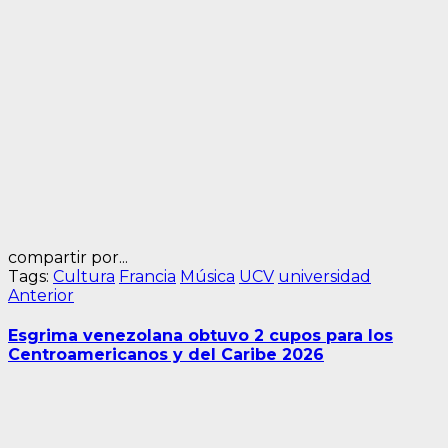
compartir por...
Tags:
Cultura
Francia
Música
UCV
universidad
Navegación
Entrada
Anterior
anterior:
de
Esgrima venezolana obtuvo 2 cupos para los
entradas
Centroamericanos y del Caribe 2026