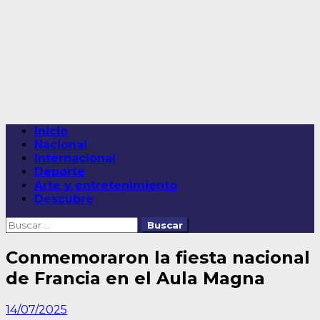
Saltar
al
contenido
Menú
Inicio
principal
Nacional
Internacional
Deporte
Arte y entretenimiento
Descubre
Buscar:
Conmemoraron la fiesta nacional
de Francia en el Aula Magna
14/07/2025