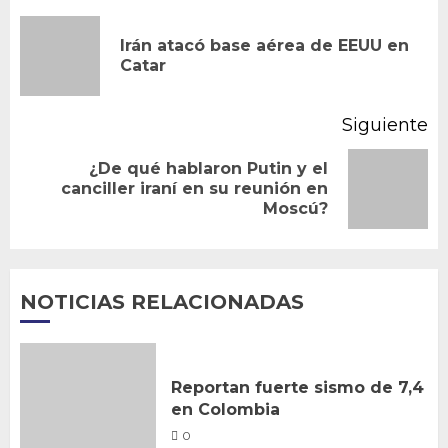
de
Irán atacó base aérea de EEUU en
En
entradas
Catar
an
Siguiente
¿De qué hablaron Putin y el
Siguiente
canciller iraní en su reunión en
Moscú?
entrada:
NOTICIAS RELACIONADAS
Reportan fuerte sismo de 7,4
en Colombia
0