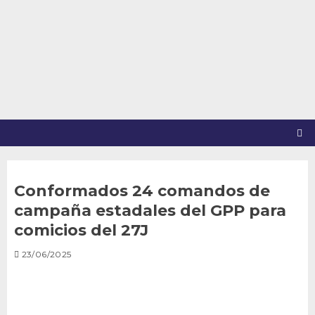
Saltar
al
contenido
Conformados 24 comandos de
campaña estadales del GPP para
comicios del 27J
23/06/2025