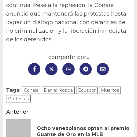
continúa. Pese a la represión, la Conaie
anunció que mantendrá las protestas hasta
lograr un diálogo nacional con garantías de
no criminalización y la liberación inmediata
de los detenidos.
compartir por...
Tags:
Conaie
Daniel Noboa
Ecuador
Muertos
Protestas
Navegación
Anterior
de
Ocho venezolanos optan al premio
En
entradas
Guante de Oro en la MLB