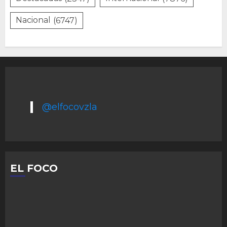
Nacional
(6747)
@elfocovzla
EL FOCO