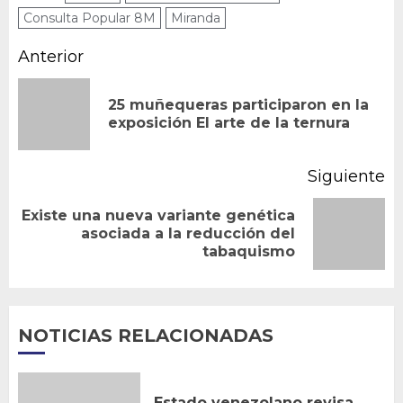
Consulta Popular 8M
Miranda
Navegación
Anterior
de
25 muñequeras participaron en la
En
entradas
exposición El arte de la ternura
an
Siguiente
Existe una nueva variante genética
Siguiente
asociada a la reducción del
tabaquismo
entrada:
NOTICIAS RELACIONADAS
Estado venezolano revisa