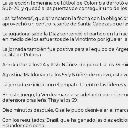
La selección femenina de fútbol de Colombia derrotó e
Sub-20, y quedó a las puertas de conseguir uno de los 
Las ‘cafeteras’, que arrancaron la fecha con la obligaci
aprovechó un centro rasante de Santia Cabezas que las
La jugadora Isabella Díaz sentenció el partido en la fr
en medio de los esfuerzos de la Vinotinto por igualar la 
La jornada también fue positiva para el equipo de Arg
la cita de Polonia.
Annika Paz a los 24 y Kishi Núñez, de penalti a los 35 m
Agustina Maldonado a los 55 y Núñez de nuevo, esta vez e
La jornada se inició con el empate 1-1 entre las líderes 
En este juego, la Verdeamarela se adelantó por interme
defensora brasileña Thay a los 69.
Diez minutos después, Giselle pudo desnivelar el marcad
Con los resultados, Brasil, que ha ganado las diez edi
Ecuador con ocho.