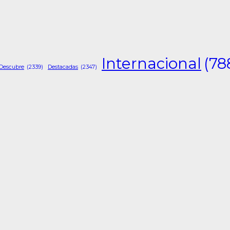
Internacional
(78
Descubre
(2339)
Destacadas
(2347)