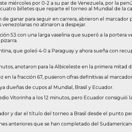
ste miércoles por 0-2 a su par de Venezuela, por la pen
cuatro billetes que reparte el torneo al Mundial de la c
ón de ganar para seguir en carrera, abrieron el marcador 
 venezolanas no atinaron a despejar.
acción 53 con una larga vaselina que superó a la portera
pizarra.
entina, que goleó 4-0 a Paraguay y ahora sueña con recu
inutos, anotaron para la Albiceleste en la primera mitad d
n la fracción 67, pusieron cifras definitivas al marcador
y ya dueñas de cupos al Mundial, Brasil y Ecuador.
dio Vitorinha a los 12 minutos, pero Ecuador consiguió 
or y dar el título del torneo a Brasil desde el punto pen
ciones anteriores que se han completado del Sudamerican