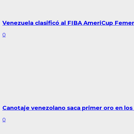
Venezuela clasificó al FIBA AmeriCup Femeni
0
Canotaje venezolano saca primer oro en lo
0