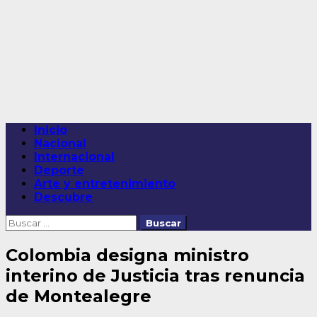
Saltar
al
contenido
Menú
Inicio
principal
Nacional
Internacional
Deporte
Arte y entretenimiento
Descubre
Buscar:
Colombia designa ministro
interino de Justicia tras renuncia
de Montealegre