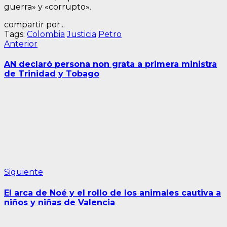
guerra» y «corrupto».
compartir por...
Tags:
Colombia
Justicia
Petro
Navegación
Entrada
Anterior
anterior:
de
AN declaró persona non grata a primera ministra
entradas
de Trinidad y Tobago
Siguiente
Siguiente
entrada:
El arca de Noé y el rollo de los animales cautiva a
niños y niñas de Valencia