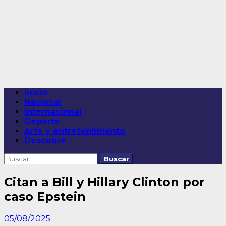
Saltar
al
contenido
Menú
Inicio
principal
Nacional
Internacional
Deporte
Arte y entretenimiento
Descubre
Buscar:
Citan a Bill y Hillary Clinton por
caso Epstein
05/08/2025