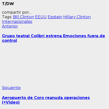
T/DW
compartir por...
Tags:
Bill Clinton
EEUU
Epstein
Hillary Clinton
Internacionales
Navegación
Entrada
Anterior
anterior:
de
Grupo teatral Colibrí estrena Emociones fuera de
entradas
control
Siguiente
Siguiente
entrada:
Aeropuerto de Coro reanuda operaciones
(+Video)