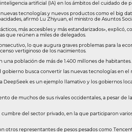
teligencia artificial (IA) en los ámbitos del cuidado de p
nuevas tecnologías y nuevos productos como el big data y 
apacidades, afirmó Lu Zhiyuan, el ministro de Asuntos Soc
cticos, más accesibles y más estandarizados», explicó, co
rias que reúnen a miles de delegados.
nsecutivo, lo que augura graves problemas para la econo
nso vertiginoso de los nacimientos.
n una población de más de 1.400 millones de habitantes.
el gobierno busca convertir las nuevas tecnologías en e
na DeepSeek es un ejemplo llamativo y los gobiernos loc
ento de muchos de sus rivales occidentales, a pesar de la
 cumbre del sector privado, en la que participaron varios 
on otros representantes de pesos pesados como Tencent