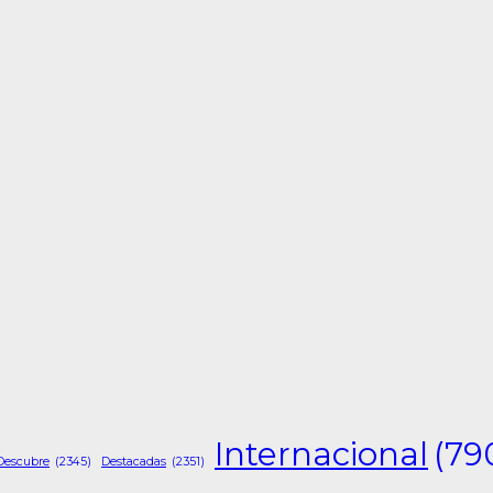
Internacional
(79
Descubre
(2345)
Destacadas
(2351)