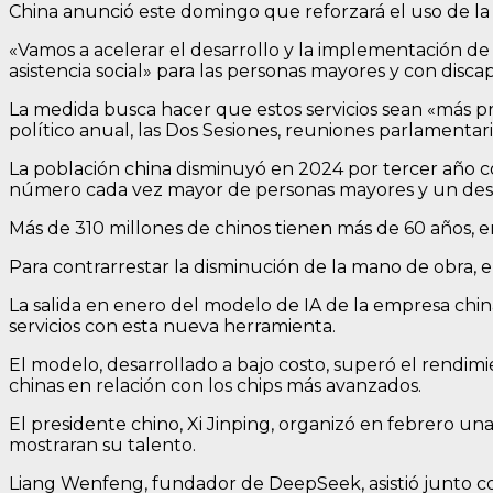
China anunció este domingo que reforzará el uso de la in
«Vamos a acelerar el desarrollo y la implementación de 
asistencia social» para las personas mayores y con disc
La medida busca hacer que estos servicios sean «más prá
político anual, las Dos Sesiones, reuniones parlamenta
La población china disminuyó en 2024 por tercer año co
número cada vez mayor de personas mayores y un desce
Más de 310 millones de chinos tienen más de 60 años, e
Para contrarrestar la disminución de la mano de obra, 
La salida en enero del modelo de IA de la empresa chi
servicios con esta nueva herramienta.
El modelo, desarrollado a bajo costo, superó el rendimi
chinas en relación con los chips más avanzados.
El presidente chino, Xi Jinping, organizó en febrero una
mostraran su talento.
Liang Wenfeng, fundador de DeepSeek, asistió junto c