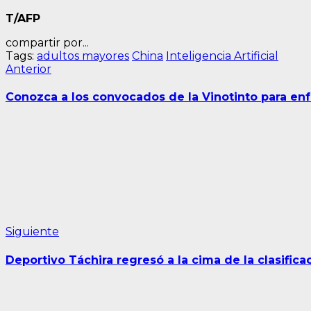
T/AFP
compartir por...
Tags:
adultos mayores
China
Inteligencia Artificial
Navegación
Entrada
Anterior
anterior:
de
Conozca a los convocados de la Vinotinto para enf
entradas
Siguiente
Siguiente
entrada:
Deportivo Táchira regresó a la cima de la clasifica