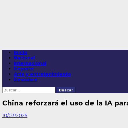
Saltar
al
contenido
Menú
Inicio
principal
Nacional
Internacional
Deporte
Arte y entretenimiento
Descubre
Buscar:
China reforzará el uso de la IA pa
10/03/2025