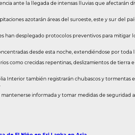
cia ante la llegada de intensas lluvias que afectarán di
itaciones azotarán áreas del suroeste, este y sur del paí
dades han desplegado protocolos preventivos para mitigar
s concentradas desde esta noche, extendiéndose por toda 
os como crecidas repentinas, deslizamientos de tierra e 
ia Interior también registrarán chubascos y tormentas el
.
 mantenerse informada y tomar medidas de seguridad an
a de El Niño en Sri Lanka en Asia