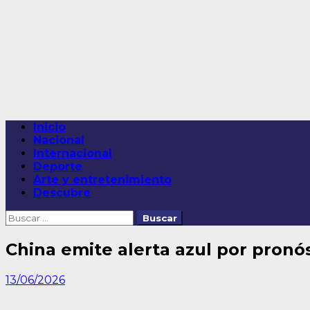
Saltar
al
contenido
Menú
Inicio
principal
Nacional
Internacional
Deporte
Arte y entretenimiento
Descubre
Buscar:
China emite alerta azul por pronós
13/06/2026