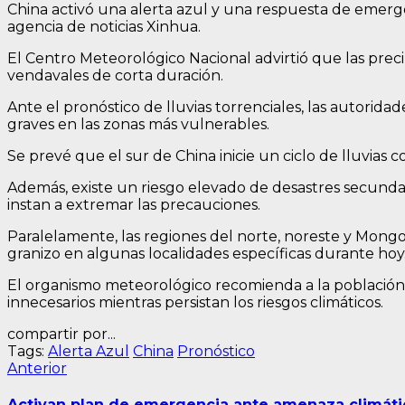
China activó una alerta azul y una respuesta de emergen
agencia de noticias Xinhua.
El Centro Meteorológico Nacional advirtió que las precip
vendavales de corta duración.
Ante el pronóstico de lluvias torrenciales, las autori
graves en las zonas más vulnerables.
Se prevé que el sur de China inicie un ciclo de lluvia
Además, existe un riesgo elevado de desastres secundari
instan a extremar las precauciones.
Paralelamente, las regiones del norte, noreste y Mongol
granizo en algunas localidades específicas durante hoy
El organismo meteorológico recomienda a la población
innecesarios mientras persistan los riesgos climáticos.
compartir por...
Tags:
Alerta Azul
China
Pronóstico
Navegación
Entrada
Anterior
anterior:
de
Activan plan de emergencia ante amenaza climátic