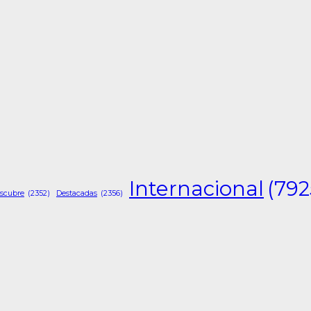
Internacional
(792
scubre
(2352)
Destacadas
(2356)