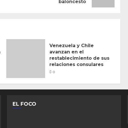
baloncesto
anterior:
entrada:
Venezuela y Chile
n
avanzan en el
restablecimiento de sus
relaciones consulares
0
EL FOCO