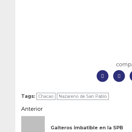
compar
Tags:
Chacao
Nazareno de San Pablo
Navegación
Anterior
de
Gaiteros imbatible en la SPB
entradas