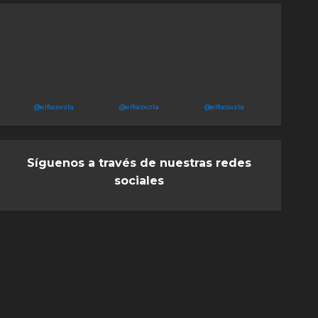
@elfocovzla
@elfocovzla
@elfocovzla
Síguenos a través de nuestras redes
sociales