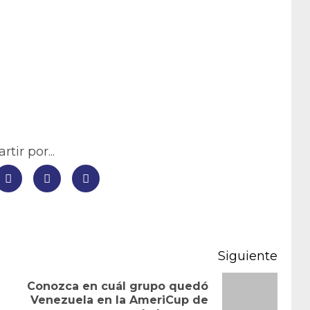
tir por...
Siguiente
Conozca en cuál grupo quedó
Entrada
Siguiente
Venezuela en la AmeriCup de