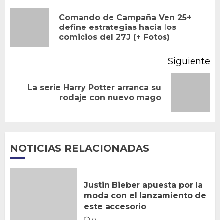
de
Comando de Campaña Ven 25+
En
define estrategias hacia los
entradas
comicios del 27J (+ Fotos)
an
Siguiente
La serie Harry Potter arranca su
Siguiente
rodaje con nuevo mago
entrada:
NOTICIAS RELACIONADAS
Justin Bieber apuesta por la
moda con el lanzamiento de
este accesorio
0