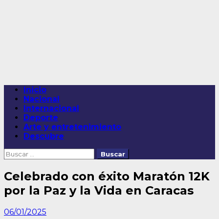
Saltar
al
contenido
Menú
Inicio
principal
Nacional
Internacional
Deporte
Arte y entretenimiento
Descubre
Buscar:
Celebrado con éxito Maratón 12K
por la Paz y la Vida en Caracas
06/01/2025