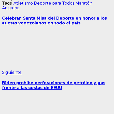
Tags:
Atletismo
Deporte para Todos
Maratón
Navegación
Entrada
Anterior
anterior:
de
Celebran Santa Misa del Deporte en honor a los
entradas
atletas venezolanos en todo el país
Siguiente
Siguiente
entrada:
Biden prohíbe perforaciones de petróleo y gas
frente a las costas de EEUU