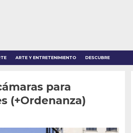
RTE
ARTE Y ENTRETENIMIENTO
DESCUBRE
 cámaras para
es (+Ordenanza)