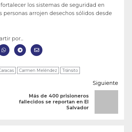
fortalecer los sistemas de seguridad en
as personas arrojen desechos sólidos desde
tir por...
Caracas
Carmen Meléndez
Tránsito
Siguiente
Más de 400 prisioneros
Entrada
Siguiente
fallecidos se reportan en El
Salvador
anterior:
entrada: