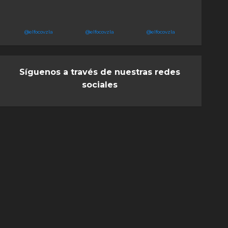
@elfocovzla
@elfocovzla
@elfocovzla
Síguenos a través de nuestras redes
sociales