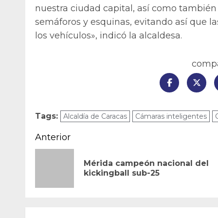
nuestra ciudad capital, así como también 
semáforos y esquinas, evitando así que l
los vehículos», indicó la alcaldesa.
compar
Tags:
Alcaldía de Caracas
Cámaras inteligentes
Navegación
Anterior
de
Mérida campeón nacional del
entradas
kickingball sub-25